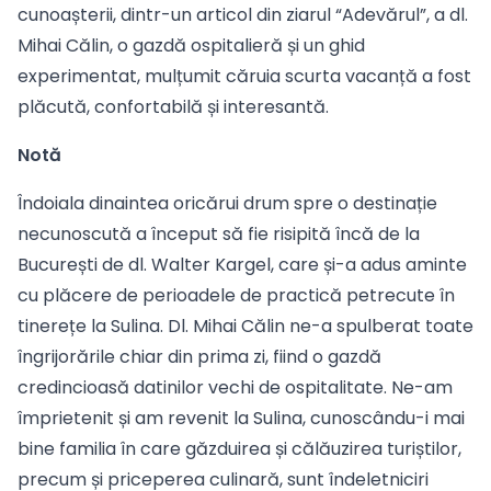
cunoașterii, dintr-un articol din ziarul “Adevărul”, a dl.
Mihai Călin, o gazdă ospitalieră și un ghid
experimentat, mulțumit căruia scurta vacanță a fost
plăcută, confortabilă și interesantă.
Notă
Îndoiala dinaintea oricărui drum spre o destinație
necunoscută a început să fie risipită încă de la
București de dl. Walter Kargel, care și-a adus aminte
cu plăcere de perioadele de practică petrecute în
tinerețe la Sulina. Dl. Mihai Călin ne-a spulberat toate
îngrijorările chiar din prima zi, fiind o gazdă
credincioasă datinilor vechi de ospitalitate. Ne-am
împrietenit și am revenit la Sulina, cunoscându-i mai
bine familia în care găzduirea și călăuzirea turiștilor,
precum și priceperea culinară, sunt îndeletniciri