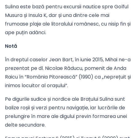
Sulina este bază pentru excursii nautice spre Golful
Musura și Insula K, dar și una dintre cele mai
frumoase plaje ale litoralului românesc, cu nisip fin și
ape puțin adânci.
Notă
În dreptul caselor Jean Bart, în iunie 2015, Mihai ne-a
prezentat pe dl. Nicolae Răducu, pomenit de Anda
Raicu în “România Pitorească” (1990) ca „neprețuit și
inimos locuitor al orașului”.
Pe digurile sudice și nordice ale Brațului Sulina sunt
balize roșii și verzi pentru navigație, iar lucrările de
prelungire în mare ale digului previn formarea unei
delte secundare.