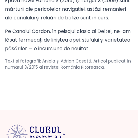
Epava navei Fortuna S (2015) și Turgut S (2009) sunt
mărturii ale pericolelor navigației, astăzi remanieri
ale canalului și reluări de balize sunt în curs.
Pe Canalul Cardon, în peisajul clasic al Deltei, ne-am
lăsat fermecați de liniștea apei, stufului și varietatea
păsărilor — o incursiune de neuitat.
Text și fotografii: Aniela și Adrian Casetti. Articol publicat în
numărul 3/2015 al revistei România Pitorească.